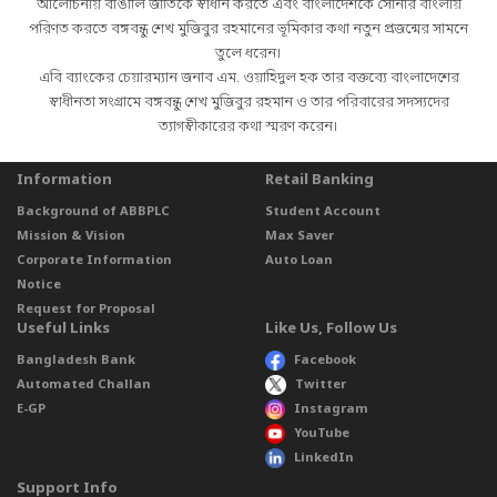
আলোচনায় বাঙালি জাতিকে স্বাধীন করতে এবং বাংলাদেশকে সোনার বাংলায়
পরিণত করতে বঙ্গবন্ধু শেখ মুজিবুর রহমানের ভূমিকার কথা নতুন প্রজন্মের সামনে
তুলে ধরেন।
এবি ব্যাংকের চেয়ারম্যান জনাব এম. ওয়াহিদুল হক তার বক্তব্যে বাংলাদেশের
স্বাধীনতা সংগ্রামে বঙ্গবন্ধু শেখ মুজিবুর রহমান ও তার পরিবারের সদস্যদের
ত্যাগস্বীকারের কথা স্মরণ করেন।
Information
Retail Banking
Background of ABBPLC
Student Account
Mission & Vision
Max Saver
Corporate Information
Auto Loan
Notice
Request for Proposal
Useful Links
Like Us, Follow Us
Bangladesh Bank
Facebook
Automated Challan
Twitter
E-GP
Instagram
YouTube
LinkedIn
Support Info