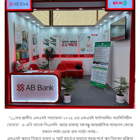
“১১তম জাতীয় এসএমই পণ্যমেলা-২০২৪ এর এসএমই ফাইন্যান্সিং ফ্যাসিলিটিস
ফেয়ার”- এ এবি ব্যাংক পিএলসি. আছে ঢাকাস্থ বঙ্গবন্ধু আন্তর্জাতিক সম্মেলন কেন্দ্রে
সকাল দশটা থেকে রাত নয়টা পর্যন্ত ।
এসএমই ঋণের বিষয়ে ধারণা ও স্মার্ট কার্ডের মাধ্যমে সহজ শর্তে ঋণ বিতরণ প্রক্রিয়া