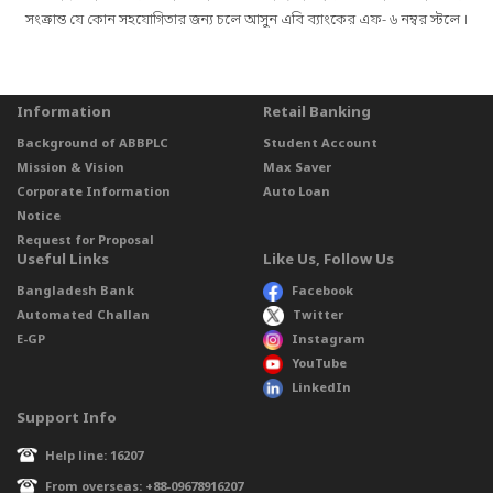
সংক্রান্ত যে কোন সহযোগিতার জন্য চলে আসুন এবি ব্যাংকের এফ- ৬ নম্বর স্টলে ।
Information
Retail Banking
Background of ABBPLC
Student Account
Mission & Vision
Max Saver
Corporate Information
Auto Loan
Notice
Request for Proposal
Useful Links
Like Us, Follow Us
Bangladesh Bank
Facebook
Automated Challan
Twitter
E-GP
Instagram
YouTube
LinkedIn
Support Info
Help line: 16207
From overseas: +88-09678916207