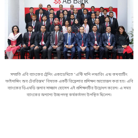
সম্প্রতি এবি ব্যাংকের ট্রেনিং একাডেমিতে “এন্টি মানি লন্ডারিং এন্ড কমব্যাটিং
ফাইনান্সিং অব টেররিজম” বিষয়ক একটি রিফ্রেশার প্রশিক্ষণ আয়োজন করা হয়। এবি
ব্যাংকের ডিএমডি জনাব সাজ্জাদ হোসেন এই প্রশিক্ষণটির উদ্বোধন করেন। এ সময়
ব্যাংকের অন্যান্য উচ্চপদস্থ কর্মকর্তাগণ উপস্থিত ছিলেন।