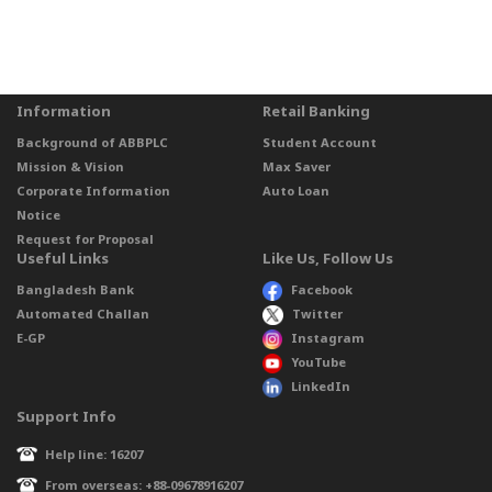
Information
Retail Banking
Background of ABBPLC
Student Account
Mission & Vision
Max Saver
Corporate Information
Auto Loan
Notice
Request for Proposal
Useful Links
Like Us, Follow Us
Bangladesh Bank
Facebook
Automated Challan
Twitter
E-GP
Instagram
YouTube
LinkedIn
Support Info
Help line: 16207
From overseas: +88-09678916207