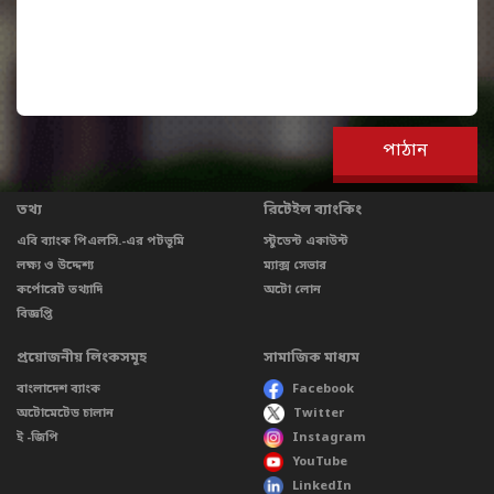
তথ্য
রিটেইল ব্যাংকিং
এবি ব্যাংক পিএলসি.-এর পটভূমি
স্টুডেন্ট একাউন্ট
লক্ষ্য ও উদ্দেশ্য
ম্যাক্স সেভার
কর্পোরেট তথ্যাদি
অটো লোন
বিজ্ঞপ্তি
প্রয়োজনীয় লিংকসমূহ
সামাজিক মাধ্যম
বাংলাদেশ ব্যাংক
Facebook
অটোমেটেড চালান
Twitter
ই -জিপি
Instagram
YouTube
LinkedIn