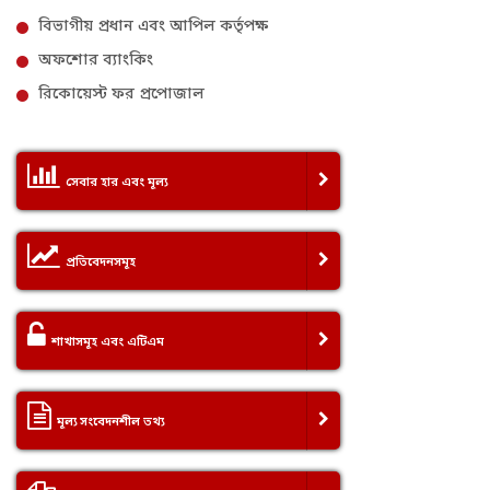
বিভাগীয় প্রধান এবং আপিল কর্তৃপক্ষ
অফশোর ব্যাংকিং
রিকোয়েস্ট ফর প্রপোজাল
সেবার হার এবং মূল্য
প্রতিবেদনসমূহ
শাখাসমূহ এবং এটিএম
মূল্য সংবেদনশীল তথ্য