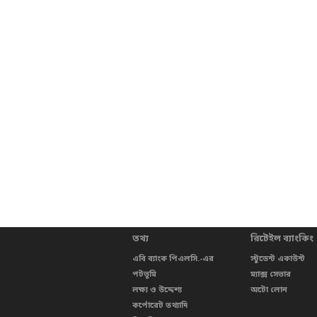
তথ্য
রিটেইল ব্যাংকিং
এবি ব্যাংক পিএলসি.-এর
স্টুডেন্ট একাউন্ট
পটভূমি
ম্যাক্স সেভার
লক্ষ্য ও উদ্দেশ্য
অটো লোন
কর্পোরেট তথ্যাদি