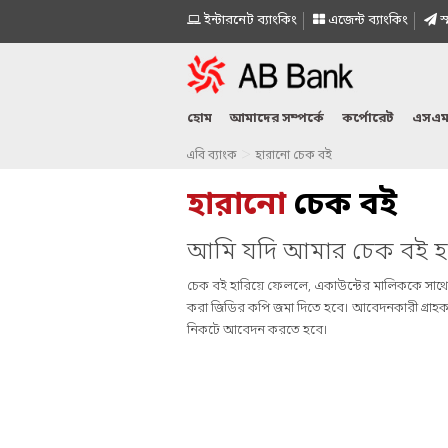
ইন্টারনেট ব্যাংকিং
এজেন্ট ব্যাংকিং
স্
হোম
আমাদের সম্পর্কে
কর্পোরেট
এসএম
>
এবি ব্যাংক
হারানো চেক বই
হারানো
চেক বই
আমি যদি আমার চেক বই হ
চেক বই হারিয়ে ফেললে, একাউন্টের মালিককে সাথে সাথে
করা জিডির কপি জমা দিতে হবে। আবেদনকারী গ্রাহককে
নিকটে আবেদন করতে হবে।