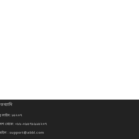
 তথ্যাদি
্প লাইন: ১৬২০৭
দেশ থেকে: +৮৮-০৯৬৭৮৯১৬২০৭
মেইল : support@abbl.com