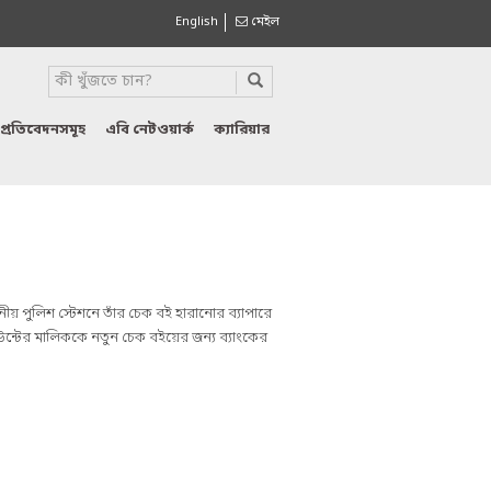
English
মেইল
প্রতিবেদনসমূহ
এবি নেটওয়ার্ক
ক্যারিয়ার
নীয় পুলিশ স্টেশনে তাঁর চেক বই হারানোর ব্যাপারে
াউন্টের মালিককে নতুন চেক বইয়ের জন্য ব্যাংকের