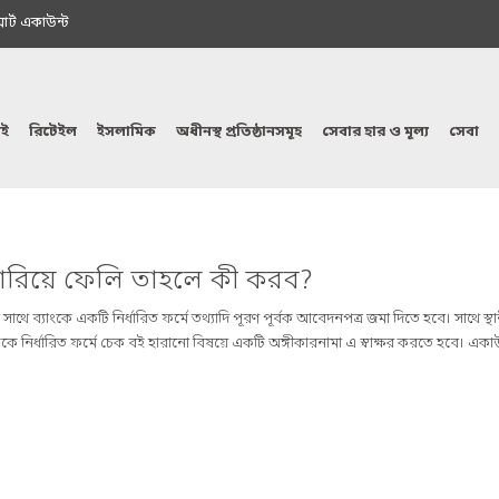
মাৰ্ট একাউন্ট
ই
রিটেইল
ইসলামিক
অধীনস্থ প্রতিষ্ঠানসমূহ
সেবার হার ও মূল্য
সেবা
ারিয়ে ফেলি তাহলে কী করব?
 ব্যাংকে একটি নির্ধারিত ফর্মে তথ্যাদি পূরণ পূর্বক আবেদনপত্র জমা দিতে হবে। সাথে স্থা
 নির্ধারিত ফর্মে চেক বই হারানো বিষয়ে একটি অঙ্গীকারনামা এ স্বাক্ষর করতে হবে। এক