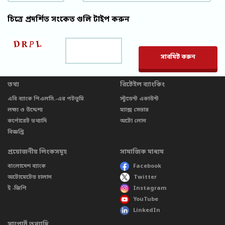
চিত্রে প্রদর্শিত সংকেত গুলি টাইপ করুন
Please leave t
তথ্য
রিটেইল ব্যাংকিং
এবি ব্যাংক পিএলসি.-এর পটভূমি
স্টুডেন্ট একাউন্ট
লক্ষ্য ও উদ্দেশ্য
ম্যাক্স সেভার
কর্পোরেট তথ্যাদি
অটো লোন
বিজ্ঞপ্তি
প্রয়োজনীয় লিংকসমূহ
সামাজিক মাধ্যম
বাংলাদেশ ব্যাংক
Facebook
অটোমেটেড চালান
Twitter
ই -জিপি
Instagram
YouTube
LinkedIn
সাপোর্ট তথ্যাদি