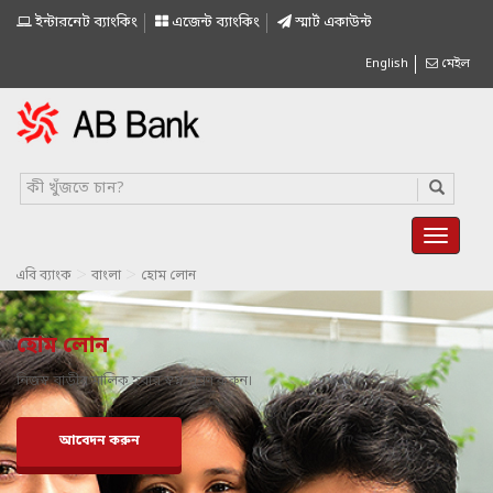
ইন্টারনেট ব্যাংকিং
এজেন্ট ব্যাংকিং
স্মাৰ্ট একাউন্ট
English
মেইল
>
>
এবি ব্যাংক
বাংলা
হোম লোন
হোম লোন
নিজস্ব বাড়ীর মালিক হবার স্বপ্ন পূরণ করুন।
আবেদন করুন