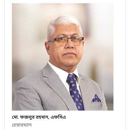
মো. ফজলুর রহমান, এফসিএ
চেয়ারম্যান