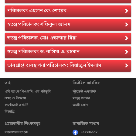
পরিচালক: এহসান কে. শোয়েব
স্বতন্ত্র পরিচালক: শফিকুল আলম
স্বতন্ত্র পরিচালক: মোঃ এস্কান্দার মিয়া
স্বতন্ত্র পরিচালক: ড. নাসিমা এ. রহমান
ভারপ্রাপ্ত ব্যবস্থাপনা পরিচালক : রিয়াজুল ইসলাম
তথ্য
রিটেইল ব্যাংকিং
এবি ব্যাংক পিএলসি.-এর পটভূমি
স্টুডেন্ট একাউন্ট
লক্ষ্য ও উদ্দেশ্য
ম্যাক্স সেভার
কর্পোরেট তথ্যাদি
অটো লোন
বিজ্ঞপ্তি
প্রয়োজনীয় লিংকসমূহ
সামাজিক মাধ্যম
বাংলাদেশ ব্যাংক
Facebook