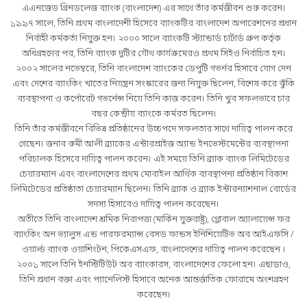
এএনজেড গ্রিনডলেজ ব্যাংক (বাংলাদেশ) এর সাথে তাঁর কর্মজীবন শুরু করেন।
১৯৯৭ সালে, তিনি প্রথম বাংলাদেশী হিসেবে ব্যাংকটির বাংলাদেশ অপারেশনের প্রধান
নির্বাহী কর্মকর্তা নিযুক্ত হন। ২০০০ সালে ব্যাংকটি স্ট্যান্ডার্ড চার্টার্ড গ্রুপ কর্তৃক
অধিগ্রহণের পর, তিনি ব্যাংক দুটির যৌথ কার্যক্রমেরও প্রথম সিইও নির্বাচিত হন।
২০০২ সালের নভেম্বরে, তিনি বাংলাদেশ ব্যাংকের ডেপুটি গভর্নর হিসাবে যোগ দেন
এবং দেশের ব্যাংকিং খাতের নিয়ন্ত্রন সংস্কারের জন্য নিযুক্ত ছিলেন, বিশেষ করে ঝুঁকি
ব্যবস্থাপনা ও কর্পোরেট গভর্নেন্স নিয়ে তিনি কাজ করেন। তিনি খুব সফলভাবে চার
বছর কেন্দ্রীয় ব্যাংকে কর্মরত ছিলেন।
তিনি তাঁর কর্মজীবনে বিভিন্ন প্রতিষ্ঠানের উচ্চপদে সফলতার সাথে দায়িত্ব পালন করে
গেছেন। জনাব রুমী আলী ব্র্যাকের এন্টারপ্রাইজ অ্যান্ড ইনভেস্টমেন্টের ব্যবস্থাপনা
পরিচালক হিসেবে দায়িত্ব পালন করেন। এই সময়ে তিনি ব্র্যাক ব্যাংক লিমিটেডের
চেয়ারম্যান এবং বাংলাদেশের প্রথম মোবাইল আর্থিক ব্যবস্থাপনা প্রতিষ্ঠান বিকাশ
লিমিটেডের প্রতিষ্ঠাতা চেয়ারম্যান ছিলেন। তিনি ব্র্যাক ও ব্র্যাক ইন্টারন্যাশনাল বোর্ডের
সদস্য হিসাবেও দায়িত্ব পালন করেছেন।
অতীতে তিনি বাংলাদেশ শ্রমিক নিরাপত্তা (মার্কিন যুক্তরাষ্ট্র), গ্লোবাল অ্যালায়েন্স ফর
ব্যাংকিং অন ভ্যালুস এন্ড পারফরম্যান্স বেসড ফান্ডস ইনিশিয়েটিভ অব আইএফসি /
ওয়ার্ল্ড ব্যাংক ওয়াশিংটন, পিকেএসএফ, বাংলাদেশের দায়িত্ব পালন করেছেন ।
২০০১ সালে তিনি ইনস্টিটিউট অব ব্যাংকারস, বাংলাদেশের ফেলো হন। এছাড়াও,
তিনি প্রধান বক্তা এবং প্যানেলিস্ট হিসাবে অনেক আন্তর্জাতিক ফোরামে অংশগ্রহণ
করেছেন।