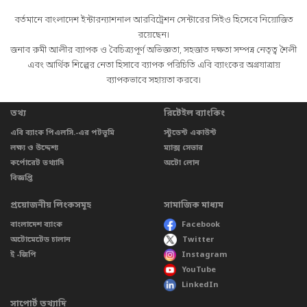
বর্তমানে বাংলাদেশ ইন্টারন্যাশনাল আরবিট্রেশন সেন্টারের সিইও হিসেবে নিয়োজিত
রয়েছেন।
জনাব রুমী আলীর ব্যাপক ও বৈচিত্র্যপূর্ণ অভিজ্ঞতা, সহজাত দক্ষতা সম্পন্ন নেতৃত্ব শৈলী
এবং আর্থিক শিল্পের নেতা হিসাবে ব্যাপক পরিচিতি এবি ব্যাংকের অগ্রযাত্রায়
ব্যাপকভাবে সহায়তা করবে।
তথ্য
রিটেইল ব্যাংকিং
এবি ব্যাংক পিএলসি.-এর পটভূমি
স্টুডেন্ট একাউন্ট
লক্ষ্য ও উদ্দেশ্য
ম্যাক্স সেভার
কর্পোরেট তথ্যাদি
অটো লোন
বিজ্ঞপ্তি
প্রয়োজনীয় লিংকসমূহ
সামাজিক মাধ্যম
বাংলাদেশ ব্যাংক
Facebook
অটোমেটেড চালান
Twitter
ই -জিপি
Instagram
YouTube
LinkedIn
সাপোর্ট তথ্যাদি