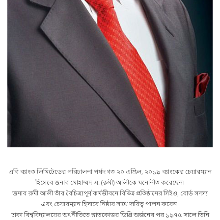
এবি ব্যাংক লিমিটেডের পরিচালনা পর্ষদ গত ২০ এপ্রিল, ২০১৯ ব্যাংকের চেয়ারম্যান
হিসেবে জনাব মোহাম্মদ এ. (রুমী) আলীকে মনোনীত করেছেন।
জনাব রুমী আলী তাঁর বৈচিত্র্যপূর্ণ কর্মজীবনে বিভিন্ন প্রতিষ্ঠানের সিইও, বোর্ড সদস্য
এবং চেয়ারম্যান হিসাবে নিষ্ঠার সাথে দায়িত্ব পালন করেন।
ঢাকা বিশ্ববিদ্যালয়ের অর্থনীতিতে স্নাতকোত্তর ডিগ্রি অর্জনের পর ১৯৭৫ সালে তিনি