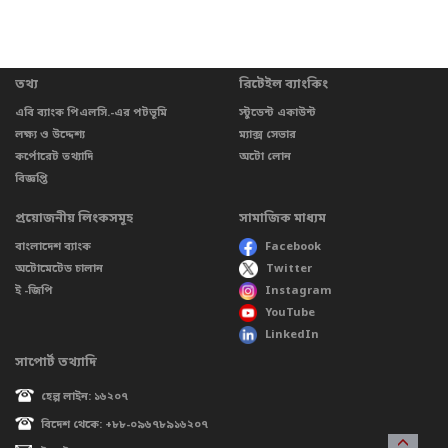
তথ্য
রিটেইল ব্যাংকিং
এবি ব্যাংক পিএলসি.-এর পটভূমি
স্টুডেন্ট একাউন্ট
লক্ষ্য ও উদ্দেশ্য
ম্যাক্স সেভার
কর্পোরেট তথ্যাদি
অটো লোন
বিজ্ঞপ্তি
প্রয়োজনীয় লিংকসমূহ
সামাজিক মাধ্যম
বাংলাদেশ ব্যাংক
Facebook
অটোমেটেড চালান
Twitter
ই -জিপি
Instagram
YouTube
LinkedIn
সাপোর্ট তথ্যাদি
হেল্প লাইন: ১৬২০৭
বিদেশ থেকে: +৮৮-০৯৬৭৮৯১৬২০৭