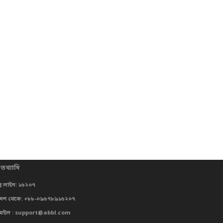
 তথ্যাদি
্প লাইন: ১৬২০৭
দেশ থেকে: +৮৮-০৯৬৭৮৯১৬২০৭
মেইল : support@abbl.com