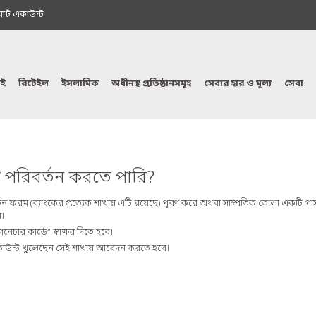
মাৰ্ট একাউন্ট
ই
রিটেইল
ইসলামিক
অধীনস্থ প্রতিষ্ঠানসমূহ
সেবার হার ও মূল্য
সেবা
র পরিবর্তন করতে পারি?
র পরিবর্তন ফরম (ব্যাংকের প্রত্যেক শাখায় এটি রয়েছে) পূরণ করে অথবা সাম্প্রতিক তোলা একটি
ন।
নেচার কার্ডে” স্বাক্ষর দিতে হবে।
কাউন্ট খুলেছেন সেই শাখায় আবেদন করতে হবে।