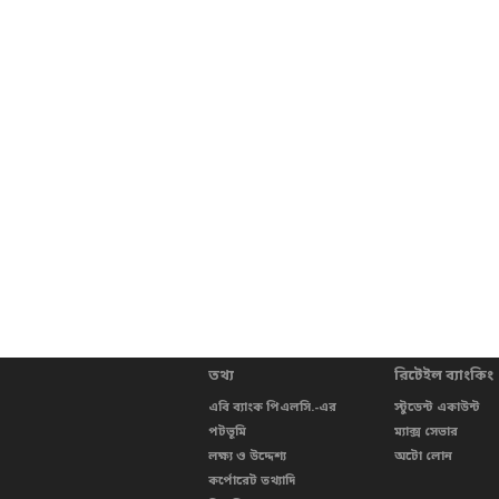
তথ্য
রিটেইল ব্যাংকিং
এবি ব্যাংক পিএলসি.-এর
স্টুডেন্ট একাউন্ট
পটভূমি
ম্যাক্স সেভার
লক্ষ্য ও উদ্দেশ্য
অটো লোন
কর্পোরেট তথ্যাদি