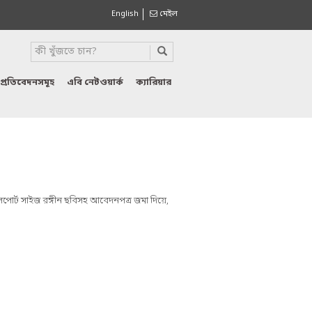
English
মেইল
প্রতিবেদনসমূহ
এবি নেটওয়ার্ক
ক্যারিয়ার
 পাসপোর্ট সাইজ রঙ্গীন ছবিসহ আবেদনপত্র জমা দিয়ে,