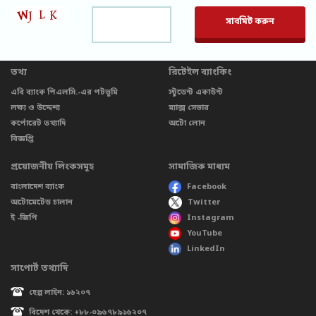
তথ্য
রিটেইল ব্যাংকিং
এবি ব্যাংক পিএলসি.-এর পটভূমি
স্টুডেন্ট একাউন্ট
লক্ষ্য ও উদ্দেশ্য
ম্যাক্স সেভার
কর্পোরেট তথ্যাদি
অটো লোন
বিজ্ঞপ্তি
প্রয়োজনীয় লিংকসমূহ
সামাজিক মাধ্যম
বাংলাদেশ ব্যাংক
Facebook
অটোমেটেড চালান
Twitter
ই -জিপি
Instagram
YouTube
LinkedIn
সাপোর্ট তথ্যাদি
হেল্প লাইন: ১৬২০৭
বিদেশ থেকে: +৮৮-০৯৬৭৮৯১৬২০৭