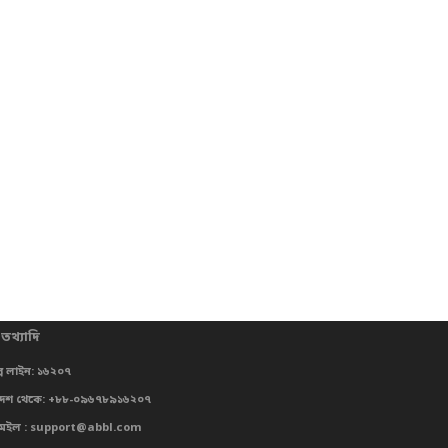
 তথ্যাদি
্প লাইন: ১৬২০৭
দেশ থেকে: +৮৮-০৯৬৭৮৯১৬২০৭
মেইল : support@abbl.com