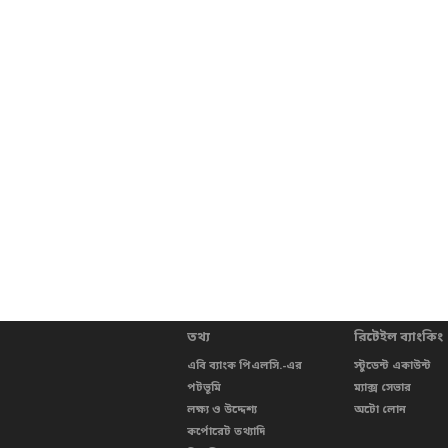
তথ্য
রিটেইল ব্যাংকিং
এবি ব্যাংক পিএলসি.-এর
স্টুডেন্ট একাউন্ট
পটভূমি
ম্যাক্স সেভার
লক্ষ্য ও উদ্দেশ্য
অটো লোন
কর্পোরেট তথ্যাদি