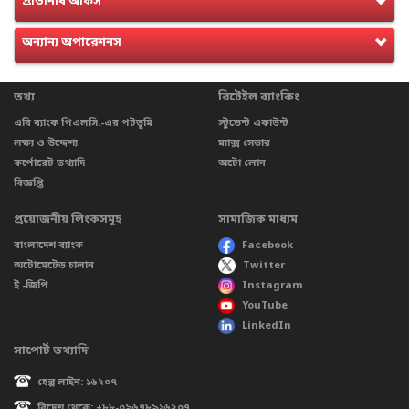
প্রতিনিধি অফিস
অন্যান্য অপারেশনস
তথ্য
রিটেইল ব্যাংকিং
এবি ব্যাংক পিএলসি.-এর পটভূমি
স্টুডেন্ট একাউন্ট
লক্ষ্য ও উদ্দেশ্য
ম্যাক্স সেভার
কর্পোরেট তথ্যাদি
অটো লোন
বিজ্ঞপ্তি
প্রয়োজনীয় লিংকসমূহ
সামাজিক মাধ্যম
বাংলাদেশ ব্যাংক
Facebook
অটোমেটেড চালান
Twitter
ই -জিপি
Instagram
YouTube
LinkedIn
সাপোর্ট তথ্যাদি
হেল্প লাইন: ১৬২০৭
বিদেশ থেকে: +৮৮-০৯৬৭৮৯১৬২০৭