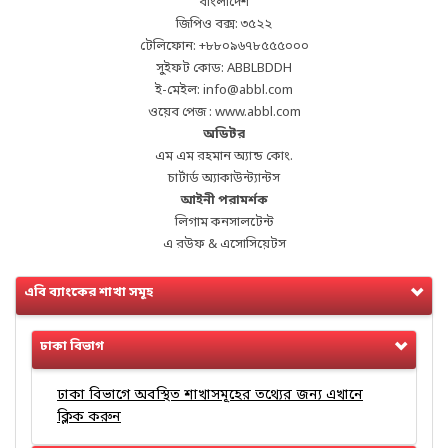
বাংলাদেশ
জিপিও বক্স: ৩৫২২
টেলিফোন: +৮৮০৯৬৭৮৫৫৫০০০
সুইফট কোড: ABBLBDDH
ই-মেইল: info@abbl.com
ওয়েব পেজ : www.abbl.com
অডিটর
এম এম রহমান অ্যান্ড কোং.
চার্টার্ড অ্যাকাউন্ট্যান্টস
আইনী পরামর্শক
লিগাম কনসালটেন্ট
এ রউফ & এসোসিয়েটস
এবি ব্যাংকের শাখা সমূহ
ঢাকা বিভাগ
ঢাকা বিভাগে অবস্থিত শাখাসমূহের তথ্যের জন্য এখানে
ক্লিক করুন