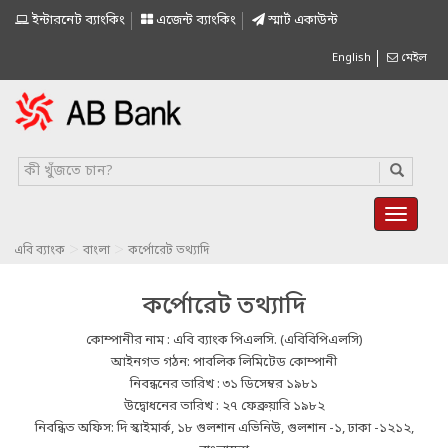
ইন্টারনেট ব্যাংকিং
এজেন্ট ব্যাংকিং
স্মাৰ্ট একাউন্ট
English
মেইল
>
>
এবি ব্যাংক
বাংলা
কর্পোরেট তথ্যাদি
কর্পোরেট তথ্যাদি
কোম্পানীর নাম : এবি ব্যাংক পিএলসি. (এবিবিপিএলসি)
আইনগত গঠন: পাবলিক লিমিটেড কোম্পানী
নিবন্ধনের তারিখ : ৩১ ডিসেম্বর ১৯৮১
উদ্বোধনের তারিখ : ২৭ ফেব্রুয়ারি ১৯৮২
নিবন্ধিত অফিস: দি স্কাইমার্ক, ১৮ গুলশান এভিনিউ, গুলশান -১, ঢাকা -১২১২,