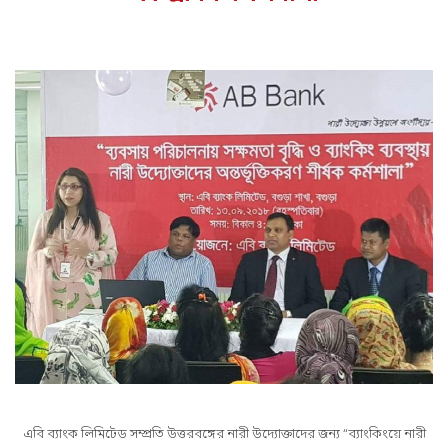
এবি ব্যাংক লিমিটেড সম্প্রতি উত্তরবঙ্গের নারী উদ্যোক্তাদের জন্য “ব্যাংকিংয়ে নারী