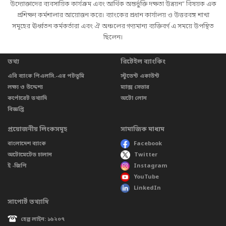
উদ্যোক্তাদের ব্যবসায়িক কার্যক্রম এবং আর্থিক অন্তর্ভুক্তি দক্ষতা উন্নয়ন” বিষয়ক এক
প্রশিক্ষণ কর্মশালার আয়োজন করে। ব্যাংকের প্রধান কার্যালয় ও উত্তরবঙ্গ শাখা
সমূহের ঊর্ধ্বতন কর্মকর্তারা এবং ঐ অঞ্চলের গণ্যমান্য ব্যক্তিবর্গ এ সময়ে উপস্থিত
ছিলেন।
তথ্য
রিটেইল ব্যাংকিং
এবি ব্যাংক পিএলসি.-এর পটভূমি
স্টুডেন্ট একাউন্ট
লক্ষ্য ও উদ্দেশ্য
ম্যাক্স সেভার
কর্পোরেট তথ্যাদি
অটো লোন
বিজ্ঞপ্তি
প্রয়োজনীয় লিংকসমূহ
সামাজিক মাধ্যম
বাংলাদেশ ব্যাংক
Facebook
অটোমেটেড চালান
Twitter
ই -জিপি
Instagram
YouTube
LinkedIn
সাপোর্ট তথ্যাদি
হেল্প লাইন: ১৬২০৭