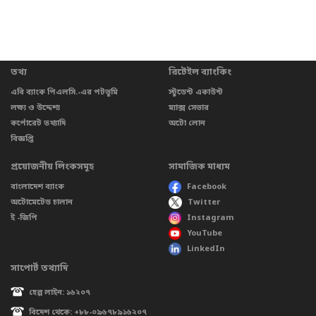
তথ্য
রিটেইল ব্যাংকিং
এবি ব্যাংক পিএলসি.-এর পটভূমি
স্টুডেন্ট একাউন্ট
লক্ষ্য ও উদ্দেশ্য
ম্যাক্স সেভার
কর্পোরেট তথ্যাদি
অটো লোন
বিজ্ঞপ্তি
প্রয়োজনীয় লিংকসমূহ
সামাজিক মাধ্যম
বাংলাদেশ ব্যাংক
Facebook
অটোমেটেড চালান
Twitter
ই -জিপি
Instagram
YouTube
LinkedIn
সাপোর্ট তথ্যাদি
হেল্প লাইন: ১৬২০৭
বিদেশ থেকে: +৮৮-০৯৬৭৮৯১৬২০৭