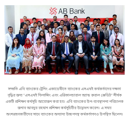
সম্প্রতি এবি ব্যাংকের ট্রেনিং একাডেমীতে ব্যাংকের এসএমই কর্মকর্তাদের দক্ষতা
বৃদ্ধির জন্য “এসএমই ফিনান্সিং এবং এগ্রিকালচারাল অ্যান্ড রুরাল ক্রেডিট” শীর্ষক
একটি প্রশিক্ষণ কর্মসূচি আয়োজন করা হয়। এবি ব্যাংকের উপ-ব্যবস্থাপনা পরিচালক
জনাব আবদুর রহমান প্রশিক্ষণ কর্মসূচিটির উদ্বোধন করেন। এ সময়
অংশগ্রহণকারীদের সাথে ব্যাংকের অন্যান্য উচ্চপদস্থ কর্মকর্তাগণও উপস্থিত ছিলেন।