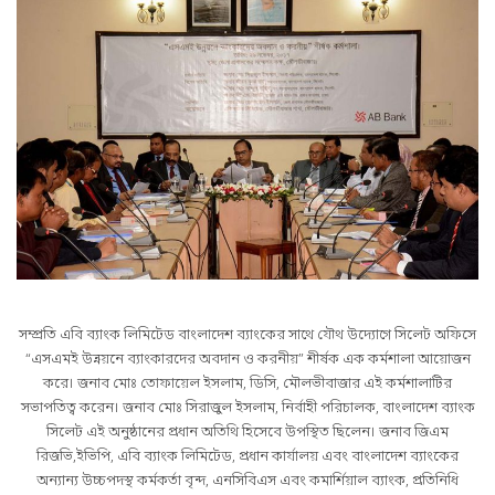
সম্প্রতি এবি ব্যাংক লিমিটেড বাংলাদেশ ব্যাংকের সাথে যৌথ উদ্যোগে সিলেট অফিসে
“এসএমই উন্নয়নে ব্যাংকারদের অবদান ও করনীয়” শীর্ষক এক কর্মশালা আয়োজন
করে। জনাব মোঃ তোফায়েল ইসলাম, ডিসি, মৌলভীবাজার এই কর্মশালাটির
সভাপতিত্ব করেন। জনাব মোঃ সিরাজুল ইসলাম, নির্বাহী পরিচালক, বাংলাদেশ ব্যাংক
সিলেট এই অনুষ্ঠানের প্রধান অতিথি হিসেবে উপস্থিত ছিলেন। জনাব জিএম
রিজভি,ইভিপি, এবি ব্যাংক লিমিটেড, প্রধান কার্যালয় এবং বাংলাদেশ ব্যাংকের
অন্যান্য উচ্চপদস্থ কর্মকর্তা বৃন্দ, এনসিবিএস এবং কমার্শিয়াল ব্যাংক, প্রতিনিধি