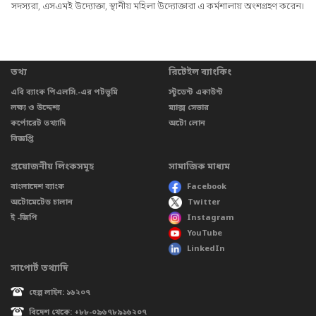
সদস্যরা, এসএমই উদ্যোক্তা, স্থানীয় মহিলা উদ্যোক্তারা এ কর্মশালায় অংশগ্রহণ করেন।
তথ্য
রিটেইল ব্যাংকিং
এবি ব্যাংক পিএলসি.-এর পটভূমি
স্টুডেন্ট একাউন্ট
লক্ষ্য ও উদ্দেশ্য
ম্যাক্স সেভার
কর্পোরেট তথ্যাদি
অটো লোন
বিজ্ঞপ্তি
প্রয়োজনীয় লিংকসমূহ
সামাজিক মাধ্যম
বাংলাদেশ ব্যাংক
Facebook
অটোমেটেড চালান
Twitter
ই -জিপি
Instagram
YouTube
LinkedIn
সাপোর্ট তথ্যাদি
হেল্প লাইন: ১৬২০৭
বিদেশ থেকে: +৮৮-০৯৬৭৮৯১৬২০৭