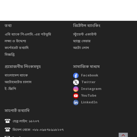
তথ্য
রিটেইল ব্যাংকিং
এবি ব্যাংক পিএলসি.-এর পটভূমি
স্টুডেন্ট একাউন্ট
লক্ষ্য ও উদ্দেশ্য
ম্যাক্স সেভার
কর্পোরেট তথ্যাদি
অটো লোন
বিজ্ঞপ্তি
প্রয়োজনীয় লিংকসমূহ
সামাজিক মাধ্যম
বাংলাদেশ ব্যাংক
Facebook
অটোমেটেড চালান
Twitter
ই -জিপি
Instagram
YouTube
LinkedIn
সাপোর্ট তথ্যাদি
হেল্প লাইন: ১৬২০৭
বিদেশ থেকে: +৮৮-০৯৬৭৮৯১৬২০৭