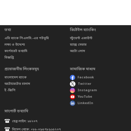
তথ্য
রিটেইল ব্যাংকিং
এবি ব্যাংক পিএলসি.-এর পটভূমি
স্টুডেন্ট একাউন্ট
লক্ষ্য ও উদ্দেশ্য
ম্যাক্স সেভার
কর্পোরেট তথ্যাদি
অটো লোন
বিজ্ঞপ্তি
প্রয়োজনীয় লিংকসমূহ
সামাজিক মাধ্যম
বাংলাদেশ ব্যাংক
Facebook
অটোমেটেড চালান
Twitter
ই -জিপি
Instagram
YouTube
LinkedIn
সাপোর্ট তথ্যাদি
হেল্প লাইন: ১৬২০৭
বিদেশ থেকে: +৮৮-০৯৬৭৮৯১৬২০৭