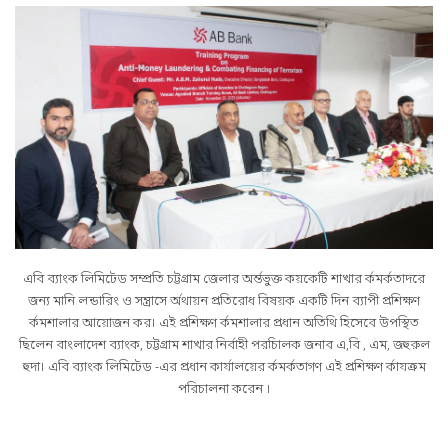
এবি ব্যাংক লিমিটেড সম্প্রতি চট্টগ্রাম জেলার অর্ন্তভুক্ত কয়কেটি শাখার র্কমর্কতাদরে
জন্য মানি লন্ডারিং ও সন্ত্রাসে র্অথায়ন প্রতিরোধ বিষয়ক একটি দিন ব্যাপী প্রশিক্ষণ
র্কমশালার আয়োজন কর। এই প্রশিক্ষণ র্কমশালার প্রধান অতিথি হিসেবে উপস্থিত
ছিলেন বাংলাদেশ ব্যাংক, চট্টগ্রাম শাখার নির্বাহী পরচিালক জনাব এ,বি , এম, জহুরুল
হুদা। এবি ব্যাংক লিমিটেড -এর প্রধান কার্যালয়ের র্কমর্কতাগণ এই প্রশিক্ষণ র্কাযক্রম
পরিচালনা করেন ।