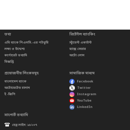
তথ্য
রিটেইল ব্যাংকিং
এবি ব্যাংক পিএলসি.-এর পটভূমি
স্টুডেন্ট একাউন্ট
লক্ষ্য ও উদ্দেশ্য
ম্যাক্স সেভার
কর্পোরেট তথ্যাদি
অটো লোন
বিজ্ঞপ্তি
প্রয়োজনীয় লিংকসমূহ
সামাজিক মাধ্যম
বাংলাদেশ ব্যাংক
Facebook
অটোমেটেড চালান
Twitter
ই -জিপি
Instagram
YouTube
LinkedIn
সাপোর্ট তথ্যাদি
হেল্প লাইন: ১৬২০৭