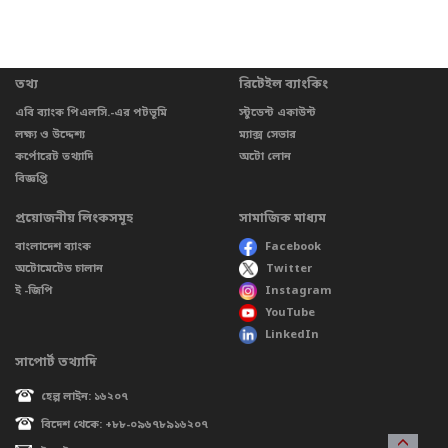
তথ্য
রিটেইল ব্যাংকিং
এবি ব্যাংক পিএলসি.-এর পটভূমি
স্টুডেন্ট একাউন্ট
লক্ষ্য ও উদ্দেশ্য
ম্যাক্স সেভার
কর্পোরেট তথ্যাদি
অটো লোন
বিজ্ঞপ্তি
প্রয়োজনীয় লিংকসমূহ
সামাজিক মাধ্যম
বাংলাদেশ ব্যাংক
Facebook
অটোমেটেড চালান
Twitter
ই -জিপি
Instagram
YouTube
LinkedIn
সাপোর্ট তথ্যাদি
হেল্প লাইন: ১৬২০৭
বিদেশ থেকে: +৮৮-০৯৬৭৮৯১৬২০৭