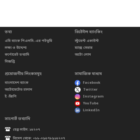
তথ্য
রিটেইল ব্যাংকিং
এবি ব্যাংক পিএলসি.-এর পটভূমি
স্টুডেন্ট একাউন্ট
লক্ষ্য ও উদ্দেশ্য
ম্যাক্স সেভার
কর্পোরেট তথ্যাদি
অটো লোন
বিজ্ঞপ্তি
প্রয়োজনীয় লিংকসমূহ
সামাজিক মাধ্যম
বাংলাদেশ ব্যাংক
Facebook
অটোমেটেড চালান
Twitter
ই -জিপি
Instagram
YouTube
LinkedIn
সাপোর্ট তথ্যাদি
হেল্প লাইন: ১৬২০৭
বিদেশ থেকে: +৮৮-০৯৬৭৮৯১৬২০৭