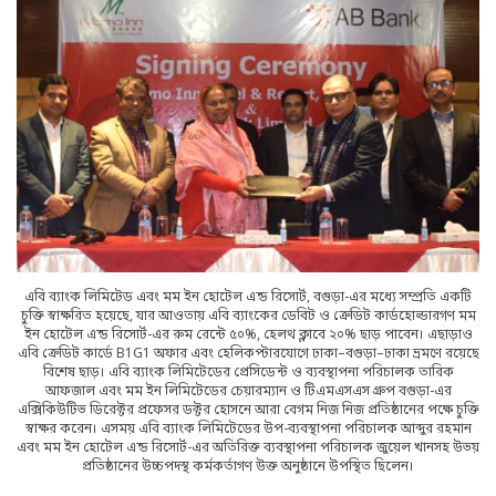
এবি ব্যাংক লিমিটেড এবং মম ইন হোটেল এন্ড রিসোর্ট, বগুড়া-এর মধ্যে সম্প্রতি একটি
চুক্তি স্বাক্ষরিত হয়েছে, যার আওতায় এবি ব্যাংকের ডেবিট ও ক্রেডিট কার্ডহোল্ডারগণ মম
ইন হোটেল এন্ড রিসোর্ট-এর রুম রেন্টে ৫০%, হেলথ ক্লাবে ২০% ছাড় পাবেন। এছাড়াও
এবি ক্রেডিট কার্ডে B1G1 অফার এবং হেলিকপ্টারযোগে ঢাকা–বগুড়া–ঢাকা ভ্রমণে রয়েছে
বিশেষ ছাড়। এবি ব্যাংক লিমিটেডের প্রেসিডেন্ট ও ব্যবস্থাপনা পরিচালক তারিক
আফজাল এবং মম ইন লিমিটেডের চেয়ারম্যান ও টিএমএসএস গ্রুপ বগুড়া-এর
এক্সিকিউটিভ ডিরেক্টর প্রফেসর ডক্টর হোসনে আরা বেগম নিজ নিজ প্রতিষ্ঠানের পক্ষে চুক্তি
স্বাক্ষর করেন। এসময় এবি ব্যাংক লিমিটেডের উপ-ব্যবস্থাপনা পরিচালক আব্দুর রহমান
এবং মম ইন হোটেল এন্ড রিসোর্ট-এর অতিরিক্ত ব্যবস্থাপনা পরিচালক জুয়েল খানসহ উভয়
প্রতিষ্ঠানের উচ্চপদস্থ কর্মকর্তাগণ উক্ত অনুষ্ঠানে উপস্থিত ছিলেন।