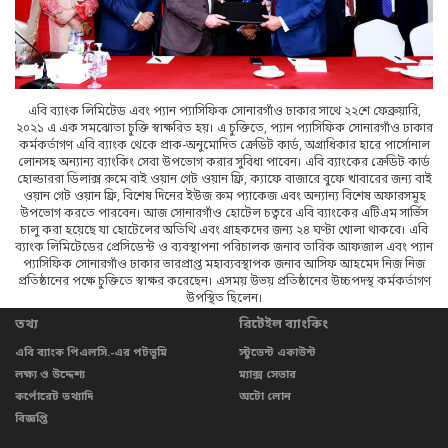
এবি ব্যাংক লিমিটেড এবং প্যান প্যাসিফিক সোনারগাঁও ঢাকার সাথে ২২শে ফেব্রুয়ারি,
২০২১ এ এক সমঝোতা চুক্তি স্বাক্ষরিত হয়। এ চুক্তিতে, প্যান প্যাসিফিক সোনারগাঁও ঢাকার
কর্মকর্তাগণ এবি ব্যাংক থেকে প্রাক-অনুমোদিত ক্রেডিট কার্ড, অগ্রাধিকার হারে পার্সোনাল
লোনসহ অন্যান্য ব্যাংকিং সেবা উপভোগ করার সুবিধা পাবেন। এবি ব্যাংকের ক্রেডিট কার্ড
হোল্ডাররা ডিলাক্স রুমে বাই ওয়ান গেট ওয়ান ফ্রি, ক্যাফে বাজারে বুফে খাবারের জন্য বাই
ওয়ান গেট ওয়ান ফ্রি, বিশেষ দিনের ইউজ রুম প্যাকেজ এবং অন্যান্য বিশেষ অফারসমূহ
উপভোগ করতে পারবেন। আজ সোনারগাঁও হোটেল চত্বরে এবি ব্যাংকের এটিএম সার্ভিস
চালু করা হয়েছে যা হোটেলের অতিথি এবং গ্রাহকদের জন্য ২৪ ঘণ্টা খোলা থাকবে। এবি
ব্যাংক লিমিটেডের প্রেসিডেন্ট ও ব্যবস্থাপনা পরিচালক জনাব তারিক আফজাল এবং প্যান
প্যাসিফিক সোনারগাঁও ঢাকার ভারপ্রাপ্ত মহাব্যবস্থাপক জনাব আসিফ আহমেদ নিজ নিজ
প্রতিষ্ঠানের পক্ষে চুক্তিতে স্বাক্ষর করেছেন। এসময় উভয় প্রতিষ্ঠানের উচ্চপদস্থ কর্মকর্তাগণ
উপস্থিত ছিলেন।
তথ্য
রিটেইল ব্যাংকিং
এবি ব্যাংক পিএলসি.-এর পটভূমি
স্টুডেন্ট একাউন্ট
লক্ষ্য ও উদ্দেশ্য
ম্যাক্স সেভার
কর্পোরেট তথ্যাদি
অটো লোন
বিজ্ঞপ্তি