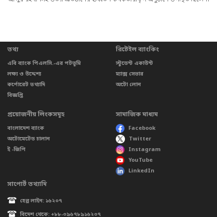
তথ্য
রিটেইল ব্যাংকিং
এবি ব্যাংক পিএলসি.-এর পটভূমি
স্টুডেন্ট একাউন্ট
লক্ষ্য ও উদ্দেশ্য
ম্যাক্স সেভার
কর্পোরেট তথ্যাদি
অটো লোন
বিজ্ঞপ্তি
প্রয়োজনীয় লিংকসমূহ
সামাজিক মাধ্যম
বাংলাদেশ ব্যাংক
Facebook
অটোমেটেড চালান
Twitter
ই -জিপি
Instagram
YouTube
LinkedIn
সাপোর্ট তথ্যাদি
হেল্প লাইন: ১৬২০৭
বিদেশ থেকে: +৮৮-০৯৬৭৮৯১৬২০৭