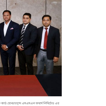
ট কার্ড হোল্ডারবৃন্দ এসএসএল কমার্স লিমিটেড এর