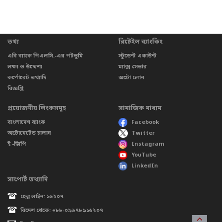
তথ্য
রিটেইল ব্যাংকিং
এবি ব্যাংক পিএলসি.-এর পটভূমি
স্টুডেন্ট একাউন্ট
লক্ষ্য ও উদ্দেশ্য
ম্যাক্স সেভার
কর্পোরেট তথ্যাদি
অটো লোন
বিজ্ঞপ্তি
প্রয়োজনীয় লিংকসমূহ
সামাজিক মাধ্যম
বাংলাদেশ ব্যাংক
Facebook
অটোমেটেড চালান
Twitter
ই -জিপি
Instagram
YouTube
LinkedIn
সাপোর্ট তথ্যাদি
হেল্প লাইন: ১৬২০৭
বিদেশ থেকে: +৮৮-০৯৬৭৮৯১৬২০৭