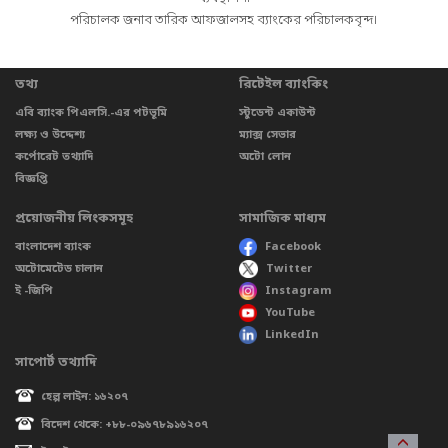
পরিচালক জনাব তারিক আফজালসহ ব্যাংকের পরিচালকবৃন্দ।
তথ্য
রিটেইল ব্যাংকিং
এবি ব্যাংক পিএলসি.-এর পটভূমি
স্টুডেন্ট একাউন্ট
লক্ষ্য ও উদ্দেশ্য
ম্যাক্স সেভার
কর্পোরেট তথ্যাদি
অটো লোন
বিজ্ঞপ্তি
প্রয়োজনীয় লিংকসমূহ
সামাজিক মাধ্যম
বাংলাদেশ ব্যাংক
Facebook
অটোমেটেড চালান
Twitter
ই -জিপি
Instagram
YouTube
LinkedIn
সাপোর্ট তথ্যাদি
হেল্প লাইন: ১৬২০৭
বিদেশ থেকে: +৮৮-০৯৬৭৮৯১৬২০৭