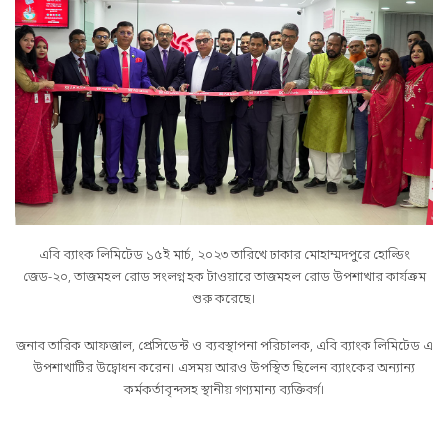
এবি ব্যাংক লিমিটেড ১৫ই মার্চ, ২০২৩ তারিখে ঢাকার মোহাম্মদপুরে হোল্ডিং
জেড-২০, তাজমহল রোড সংলগ্ন হক টাওয়ারে তাজমহল রোড উপশাখার কার্যক্রম
শুরু করেছে।
জনাব তারিক আফজাল, প্রেসিডেন্ট ও ব্যবস্থাপনা পরিচালক, এবি ব্যাংক লিমিটেড এ
উপশাখাটির উদ্বোধন করেন। এসময় আরও উপস্থিত ছিলেন ব্যাংকের অন্যান্য
কর্মকর্তাবৃন্দসহ স্থানীয় গণ্যমান্য ব্যক্তিবর্গ।