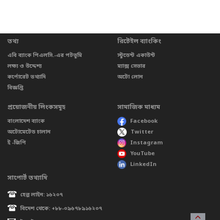
তথ্য
রিটেইল ব্যাংকিং
এবি ব্যাংক পিএলসি.-এর পটভূমি
স্টুডেন্ট একাউন্ট
লক্ষ্য ও উদ্দেশ্য
ম্যাক্স সেভার
কর্পোরেট তথ্যাদি
অটো লোন
বিজ্ঞপ্তি
প্রয়োজনীয় লিংকসমূহ
সামাজিক মাধ্যম
বাংলাদেশ ব্যাংক
Facebook
অটোমেটেড চালান
Twitter
ই -জিপি
Instagram
YouTube
LinkedIn
সাপোর্ট তথ্যাদি
হেল্প লাইন: ১৬২০৭
বিদেশ থেকে: +৮৮-০৯৬৭৮৯১৬২০৭