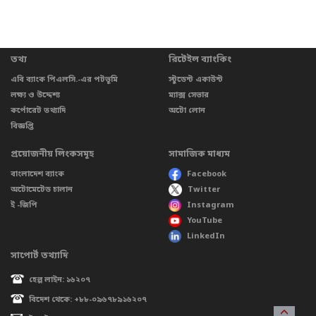
তথ্য
রিটেইল ব্যাংকিং
এবি ব্যাংক পিএলসি.-এর পটভূমি
স্টুডেন্ট একাউন্ট
লক্ষ্য ও উদ্দেশ্য
ম্যাক্স সেভার
কর্পোরেট তথ্যাদি
অটো লোন
বিজ্ঞপ্তি
প্রয়োজনীয় লিংকসমূহ
সামাজিক মাধ্যম
বাংলাদেশ ব্যাংক
Facebook
অটোমেটেড চালান
Twitter
ই -জিপি
Instagram
YouTube
LinkedIn
সাপোর্ট তথ্যাদি
হেল্প লাইন: ১৬২০৭
বিদেশ থেকে: +৮৮-০৯৬৭৮৯১৬২০৭