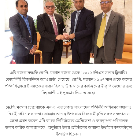
এবি ব্যাংক সম্প্রতি জে.পি. মরগান ব্যাংক থেকে “২০২২ ইউএস ডলার ক্লিয়ারিং
কোয়ালিটি রিকগনিশন অ্যাওয়ার্ড” পেয়েছে। জে.পি. মরগান ১৯৯৭ সাল থেকে তাদের
প্রতিসঙ্গি-ক্লায়েন্ট ব্যাংকের ধারাবাহিক ও উচ্চ মানের কার্যক্রমের স্বীকৃতি দেওয়ার জন্য
বিশ্বব্যাপী এই পুরস্কার দিয়ে আসছে।
জে.পি. মরগান চেজ ব্যাংক এন.এ. এর ঢাকাস্থ বাংলাদেশ প্রতিনিধি অফিসের প্রধান ও
নির্বাহী পরিচালক জনাব সাজ্জাদ আনাম উপরোক্ত বিষয়ে স্বীকৃতি সরূপ সনদপত্র ও
ক্রেস্ট প্রদান করেন এবি ব্যাংক লিমিটেডের প্রেসিডেন্ট ও ব্যবস্থাপনা পরিচালক
জনাব তারিক আফজালকে। অনুষ্ঠানে উভয় প্রতিষ্ঠানের অন্যান্য ঊর্ধ্বতন কর্মকর্তাবৃন্দ
উপস্থিত ছিলেন।