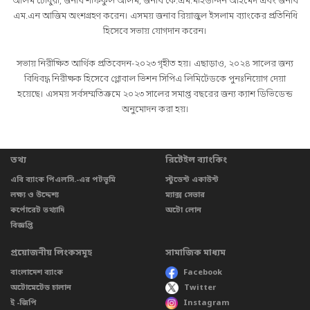
আলম চৌধুরী, জনাব শফিকুল আলম, জনাব কে.এম.মহিউদ্দিন আহমেদ এবং জনাব
এম.এন আজিম অংশগ্রহণ করেন। এসময় জনাব রিয়াজুল ইসলাম ব্যাংকের প্রতিনিধি
হিসেবে সভায় যোগদান করেন।
সভায় নিরীক্ষিত আর্থিক প্রতিবেদন-২০২৩ গৃহীত হয়। এছাড়াও, ২০২৪ সালের জন্য
বিধিবদ্ধ নিরীক্ষক হিসেবে গ্লোবাল ভিশন সিপিএ লিমিটেডকে পুনঃনিয়োগ দেয়া
হয়েছে। এসময় সর্বসম্মতিক্রমে ২০২৩ সালের সমাপ্ত বছরের জন্য ক্যাশ ডিভিডেন্ড
অনুমোদন করা হয়।
তথ্য
রিটেইল ব্যাংকিং
এবি ব্যাংক পিএলসি.-এর পটভূমি
স্টুডেন্ট একাউন্ট
লক্ষ্য ও উদ্দেশ্য
ম্যাক্স সেভার
কর্পোরেট তথ্যাদি
অটো লোন
বিজ্ঞপ্তি
প্রয়োজনীয় লিংকসমূহ
সামাজিক মাধ্যম
বাংলাদেশ ব্যাংক
Facebook
অটোমেটেড চালান
Twitter
ই -জিপি
Instagram