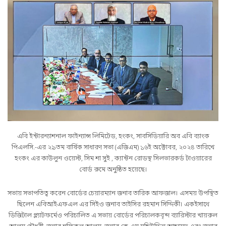
এবি ইন্টারন্যাশনাল ফাইন্যান্স লিমিটেড, হংকং, সাবসিডিয়ারি অব এবি ব্যাংক
পিএলসি.-এর ২৯তম বার্ষিক সাধারণ সভা (এজিএম) ১৬ই অক্টোবর, ২০২৪ তারিখে
হংকং এর কাউলুন ওয়েস্ট, সিম শা সুই , ক্যান্টন রোডস্থ সিলভারকর্ড টাওয়ারের
বোর্ড রুমে অনুষ্ঠিত হয়েছে।
সভায় সভাপতিত্ব করেন বোর্ডের চেয়ারম্যান জনাব তারিক আফজাল। এসময় উপস্থিত
ছিলেন এবিআইএফএল এর সিইও জনাব তাইসির রহমান সিদ্দিকী। একইসাথে
ডিজিটাল প্ল্যাটফর্মেও পরিচালিত এ সভায় বোর্ডের পরিচালকবৃন্দ ব্যারিস্টার খায়রুল