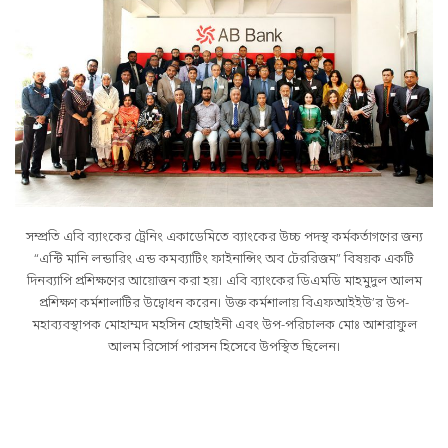
সম্প্রতি এবি ব্যাংকের ট্রেনিং একাডেমিতে ব্যাংকের উচ্চ পদস্থ কর্মকর্তাগণের জন্য
“এন্টি মানি লন্ডারিং এন্ড কমব্যাটিং ফাইনান্সিং অব টেররিজম” বিষয়ক একটি
দিনব্যাপি প্রশিক্ষণের আয়োজন করা হয়। এবি ব্যাংকের ডিএমডি মাহমুদুল আলম
প্রশিক্ষণ কর্মশালাটির উদ্বোধন করেন। উক্ত কর্মশালায় বিএফআইইউ’র উপ-
মহাব্যবস্থাপক মোহাম্মদ মহসিন হোছাইনী এবং উপ-পরিচালক মোঃ আশরাফুল
আলম রিসোর্স পারসন হিসেবে উপস্থিত ছিলেন।