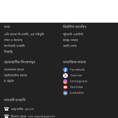
তথ্য
রিটেইল ব্যাংকিং
এবি ব্যাংক পিএলসি.-এর পটভূমি
স্টুডেন্ট একাউন্ট
লক্ষ্য ও উদ্দেশ্য
ম্যাক্স সেভার
কর্পোরেট তথ্যাদি
অটো লোন
বিজ্ঞপ্তি
প্রয়োজনীয় লিংকসমূহ
সামাজিক মাধ্যম
বাংলাদেশ ব্যাংক
Facebook
অটোমেটেড চালান
Twitter
ই -জিপি
Instagram
YouTube
LinkedIn
সাপোর্ট তথ্যাদি
হেল্প লাইন: ১৬২০৭
বিদেশ থেকে: +৮৮-০৯৬৭৮৯১৬২০৭