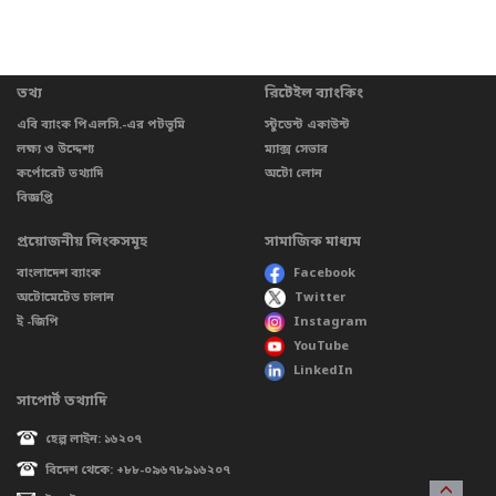
তথ্য
রিটেইল ব্যাংকিং
এবি ব্যাংক পিএলসি.-এর পটভূমি
স্টুডেন্ট একাউন্ট
লক্ষ্য ও উদ্দেশ্য
ম্যাক্স সেভার
কর্পোরেট তথ্যাদি
অটো লোন
বিজ্ঞপ্তি
প্রয়োজনীয় লিংকসমূহ
সামাজিক মাধ্যম
বাংলাদেশ ব্যাংক
Facebook
অটোমেটেড চালান
Twitter
ই -জিপি
Instagram
YouTube
LinkedIn
সাপোর্ট তথ্যাদি
হেল্প লাইন: ১৬২০৭
বিদেশ থেকে: +৮৮-০৯৬৭৮৯১৬২০৭