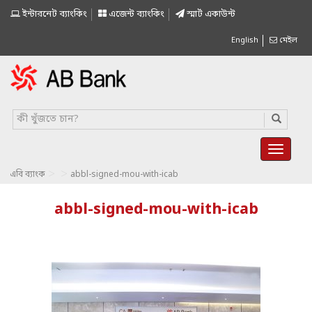
ইন্টারনেট ব্যাংকিং
এজেন্ট ব্যাংকিং
স্মাৰ্ট একাউন্ট
English
মেইল
>
>
এবি ব্যাংক
abbl-signed-mou-with-icab
abbl-signed-mou-with-icab