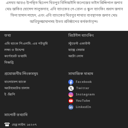
এসময় আরও উপস্থিত ছিলেন মিরপুর বিসিআইসি কলেজের ভাইস প্রিন্সিপাল জনাব
মোঃ জাকির হোসেন তালুকদার, এবি ব্যাংকের পে-রোল ও স্কুল ব্যাংকিং প্রধান জনাব
ফিদা হাসান শাহেদ, এবং এবি ব্যাংকের মিরপুর শাখার ব্যবস্থাপক জনাব মোঃ
আরিফুজ্জামানসহ উভয় প্রতিষ্ঠানের কর্মকর্তাবৃন্দ।
তথ্য
রিটেইল ব্যাংকিং
এবি ব্যাংক পিএলসি.-এর পটভূমি
স্টুডেন্ট একাউন্ট
লক্ষ্য ও উদ্দেশ্য
ম্যাক্স সেভার
কর্পোরেট তথ্যাদি
অটো লোন
বিজ্ঞপ্তি
প্রয়োজনীয় লিংকসমূহ
সামাজিক মাধ্যম
বাংলাদেশ ব্যাংক
Facebook
অটোমেটেড চালান
Twitter
ই -জিপি
Instagram
YouTube
LinkedIn
সাপোর্ট তথ্যাদি
হেল্প লাইন: ১৬২০৭