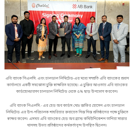
এবি ব্যাংক পিএলসি. এবং চালডাল লিমিটেড-এর মধ্যে সম্প্রতি এবি ব্যাংকের প্রধান
কার্যালয়ে একটি সমঝোতা চুক্তি স্বাক্ষরিত হয়েছে। এ চুক্তির আওতায় এবি ব্যাংকের
কার্ডহোল্ডারগণ চালডাল লিমিটেড থেকে ৫% ছাড় উপভোগ করবেন।
এবি ব্যাংক পিএলসি.- এর হেড অব কার্ডস মোঃ জাকির হোসেন এবং চালডাল
লিমিটেড এর উপ-পরিচালক শাহরিয়ার রুবায়েত নিজ নিজ প্রতিষ্ঠানের পক্ষে চুক্তিতে
স্বাক্ষর করেন। এসময় এবি ব্যাংকের হেড অব ব্র্যান্ড কমিউনিকেশন তানিয়া সাত্তার
খানসহ উভয় প্রতিষ্ঠানের কর্মকর্তাবৃন্দ উপস্থিত ছিলেন।