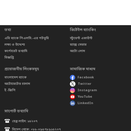
তথ্য
রিটেইল ব্যাংকিং
এবি ব্যাংক পিএলসি.-এর পটভূমি
স্টুডেন্ট একাউন্ট
লক্ষ্য ও উদ্দেশ্য
ম্যাক্স সেভার
কর্পোরেট তথ্যাদি
অটো লোন
বিজ্ঞপ্তি
প্রয়োজনীয় লিংকসমূহ
সামাজিক মাধ্যম
বাংলাদেশ ব্যাংক
Facebook
অটোমেটেড চালান
Twitter
ই -জিপি
Instagram
YouTube
LinkedIn
সাপোর্ট তথ্যাদি
হেল্প লাইন: ১৬২০৭
বিদেশ থেকে: +৮৮-০৯৬৭৮৯১৬২০৭