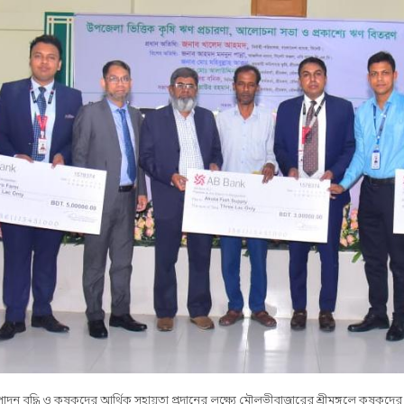
পাদন বৃদ্ধি ও কৃষকদের আর্থিক সহায়তা প্রদানের লক্ষ্যে মৌলভীবাজারের শ্রীমঙ্গলে কৃষকদে