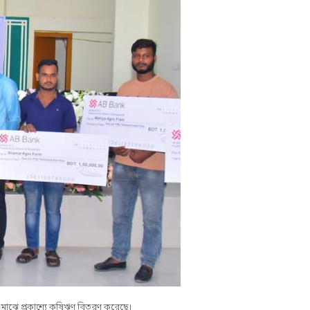
র মাঝে প্রকাশ্যে কৃষিঋণ বিতরণ করেছে।