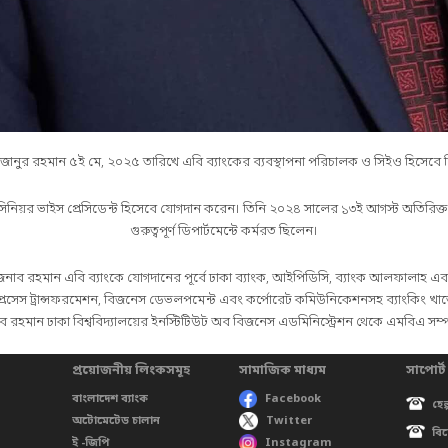
ানুর রহমান ৫ই মে, ২০২৫ তারিখে এবি ব্যাংকের ব্যবস্থাপনা পরিচালক ও সিইও হিসেবে নি
নিয়র ভাইস প্রেসিডেন্ট হিসেবে যোগদান করেন। তিনি ২০২৪ সালের ১৩ই আগস্ট অতিরিক্ত ব্যবস
গুরুত্বপূর্ণ ডিপার্টমেন্টে কর্মরত ছিলেন।
জনাব রহমান এবি ব্যাংকে যোগদানের পূর্বে ঢাকা ব্যাংক, আইপিডিসি, ব্যাংক আলফালাহ এব
, প্রসেস ট্রান্সফরমেশন, বিজনেস ডেভলপমেন্ট এবং কর্পোরেট কমিউনিকেশনসহ ব্যাংকিং খাতের 
 রহমান ঢাকা বিশ্ববিদ্যালয়ের ইনস্টিটিউট অব বিজনেস এডমিনিস্ট্রেশন থেকে এমবিএ সম্প
প্রয়োজনীয় লিংকসমূহ
সামাজিক মাধ্যম
সাপোর্ট
বাংলাদেশ ব্যাংক
Facebook
হেল
অটোমেটেড চালান
Twitter
বি
ই -জিপি
Instagram