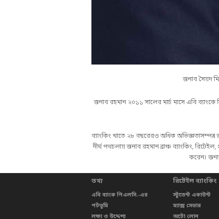
জনাব সৈয়দ মিজ
জনাব রহমান ২০১১ সালের মার্চ মাসে এবি ব্যাংকে সি
ব্যাংকিং খাতে ২৮ বছরেরও অধিক অভিজ্ঞতাসম্পন্ন 
দীর্ঘ পথচলায় জনাব রহমান ব্রাঞ্চ ব্যাংকিং, রিটেইল
করেন। জনাব
তথ্য
রিটেইল ব্যাংকিং
এবি ব্যাংক পিএলসি.-এর
স্টুডেন্ট একাউন্ট
পটভূমি
ম্যাক্স সেভার
লক্ষ্য ও উদ্দেশ্য
অটো লোন