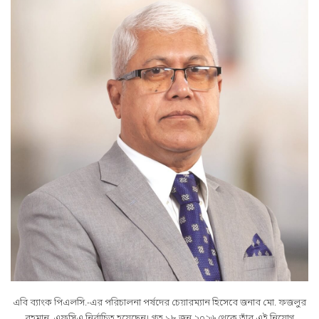
এবি ব্যাংক পিএলসি.-এর পরিচালনা পর্ষদের চেয়ারম্যান হিসেবে জনাব মো. ফজলুর
রহমান, এফসিএ নির্বাচিত হয়েছেন। গত ১৮ জুন ২০২৬ থেকে তাঁর এই নিয়োগ